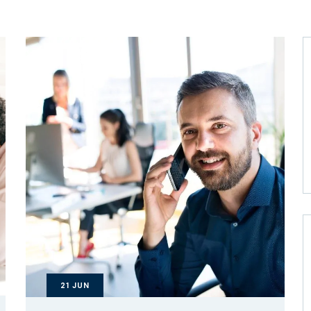
21
JUN