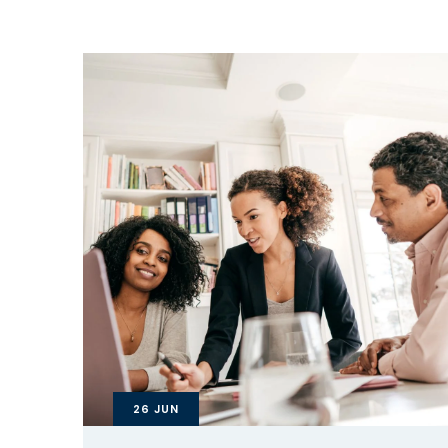
26
JUN