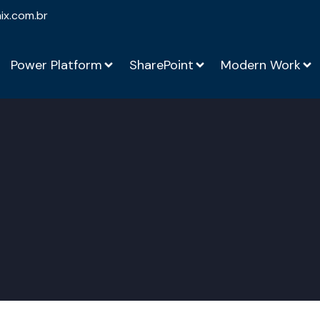
ix.com.br
Power Platform
SharePoint
Modern Work