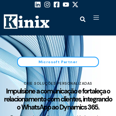
Microsoft Partner
CRIE SOLUÇÕES PERSONALIZADAS
Impulsione a comunicação e fortaleça o
relacionamento com clientes, integrando
o WhatsApp ao Dynamics 365.