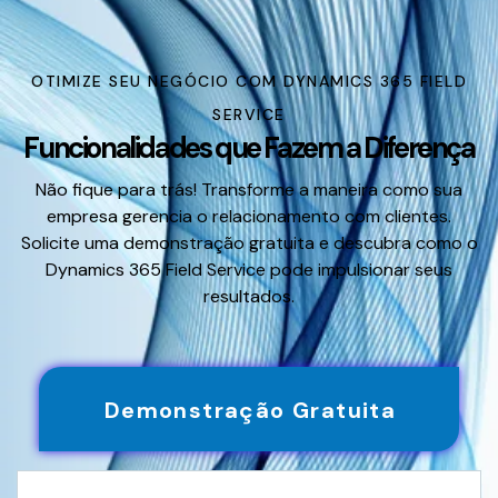
OTIMIZE SEU NEGÓCIO COM DYNAMICS 365 FIELD
SERVICE
Funcionalidades que Fazem a Diferença
Não fique para trás! Transforme a maneira como sua
empresa gerencia o relacionamento com clientes.
Solicite uma demonstração gratuita e descubra como o
Dynamics 365 Field Service pode impulsionar seus
resultados.
Demonstração Gratuita