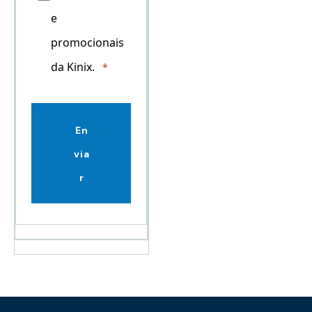
e
promocionais
da Kinix.
En
via
r