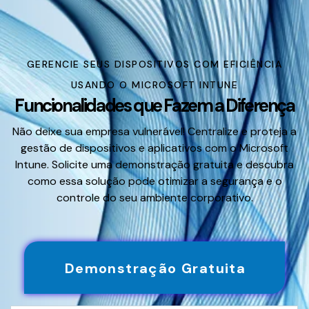
GERENCIE SEUS DISPOSITIVOS COM EFICIÊNCIA
USANDO O MICROSOFT INTUNE
Funcionalidades que Fazem a Diferença
Não deixe sua empresa vulnerável! Centralize e proteja a
gestão de dispositivos e aplicativos com o Microsoft
Intune. Solicite uma demonstração gratuita e descubra
como essa solução pode otimizar a segurança e o
controle do seu ambiente corporativo.
Demonstração Gratuita