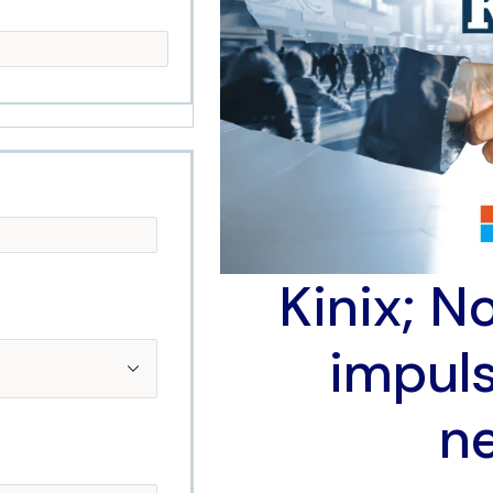
Kinix; N
impuls
n