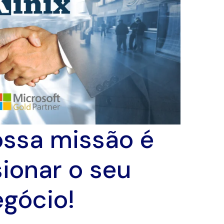
ossa missão é
ionar o seu
egócio!