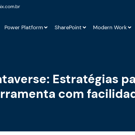
ix.com.br
Power Platform
SharePoint
Modern Work
taverse: Estratégias p
erramenta com facilida