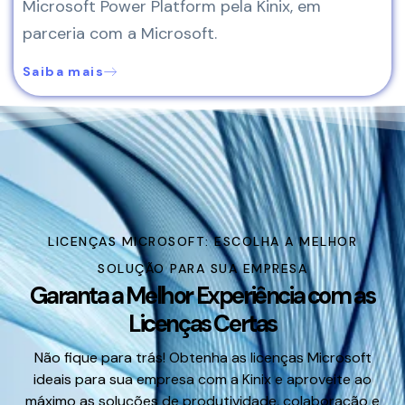
Microsoft Power Platform pela Kinix, em
parceria com a Microsoft.
Saiba mais
LICENÇAS MICROSOFT: ESCOLHA A MELHOR
SOLUÇÃO PARA SUA EMPRESA
Garanta a Melhor Experiência com as
Licenças Certas
Não fique para trás! Obtenha as licenças Microsoft
ideais para sua empresa com a Kinix e aproveite ao
máximo as soluções de produtividade, colaboração e