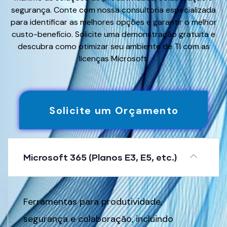
segurança. Conte com nossa consultoria especializada
para identificar as melhores opções e garantir o melhor
custo-benefício. Solicite uma demonstração gratuita e
descubra como otimizar seu ambiente de TI com as
licenças Microsoft.
Solicite um Orçamento
Microsoft 365 (Planos E3, E5, etc.)
Ferramentas para produtividade,
segurança e colaboração, incluindo