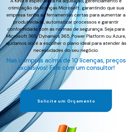
A Kinix é especialista na aquisição, gerenciamento e
otimização de licenças Microsoft, garantindo que sua
empresa tenha as ferramentas certas para aumentar a
produtividade, automatizar processos e garantir
conformidade com as normas de segurança. Seja para
Microsoft 365, Dynamics 365, Power Platform ou Azure,
ajudamos você a escolher o plano ideal para atender às
necessidades do seu negócio.
Nas compras acima de 10 licenças, preços
exclusivos! Fale com um consultor!
Solicite um Orçamento