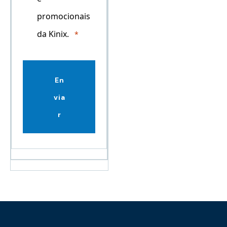
promocionais
da Kinix.
En
via
r