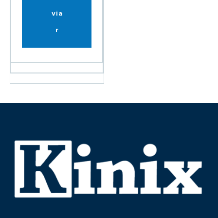
via
r