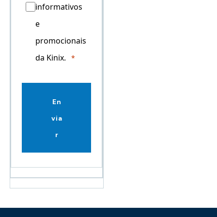
informativos
e
promocionais
da Kinix.
En
via
r