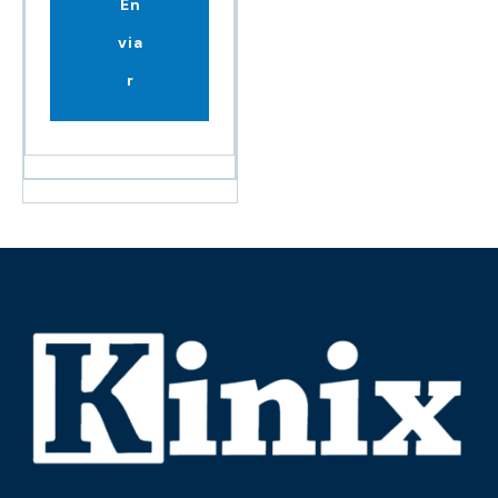
En
via
r