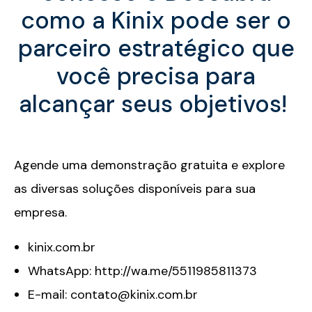
como a
Kinix
pode ser o
parceiro estratégico que
você precisa para
alcançar seus objetivos!
A
gende uma demonstração gratuita
e explore
as diversas soluções disponíveis para sua
empresa.
kinix.com.br
WhatsApp: http://wa.me/5511985811373
E-mail:
contato@kinix.com.br