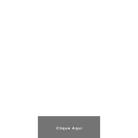
Trabalhe com um
parceiro líder e
certificado em
soluções Microsoft
Power Platform e
Dynamics CRM.
Clique Aqui